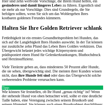
Hier sind zehn wertvolle Vorschläge, die Ihrem Hund helfen, ein
gesünderes und damit längeres Lebe
n zu führen. Eigentlich sind
sie mehr als nur Vorschläge. Dies sind Grundregeln, die Sie
befolgen sollten, wenn Sie sich um das Wohlergehen Ihres
kostbaren goldenen Freundes kümmern.
Halten Sie Ihre Golden Retriever schlank
Fettleibigkeit ist ein ernstes Gesundheitsproblem bei Hunden, das
sich auf die Langlebigkeit Ihres Hundes auswirkt. In der Tat können
nur zusätzliche zehn Pfund das Leben Ihres Goldies verkürzen. Das
Übergewicht belastet jedes wichtige Körpersystem und
prädisponiert einen Hund für Gelenkerkrankungen, Bluthochdruck
und Herzinsuffizienz.
Viele Tierärzte geben an, dass mindestens 50 Prozent aller Hunde,
die sie sehen, übergewichtig sind. Die meisten ihrer Kunden wissen
nicht, dass
ihre Hunde fett sind
oder dass das Übergewicht solche
verheerenden Probleme verursachen kann.
Tipp:
Wie können Sie feststellen, ob Ihr Hund „genau richtig“ ist? Wenn
der stehende Hund von oben betrachtet wird, sollte er eine deutliche
Taille haben, eine Verengung zwischen seinem Brustkorb und
seinem Hinterteil. Sie können auch einen Brustkorbtest durchführen: