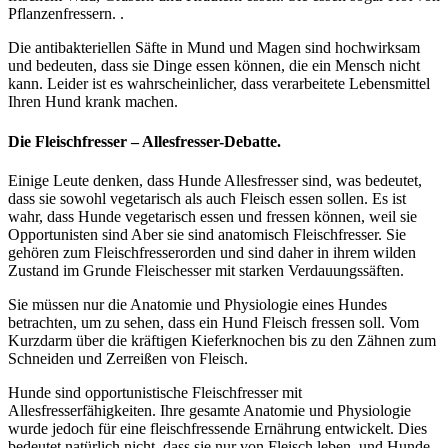
Pflanzenfressern. .
Die antibakteriellen Säfte in Mund und Magen sind hochwirksam
und bedeuten, dass sie Dinge essen können, die ein Mensch nicht
kann. Leider ist es wahrscheinlicher, dass verarbeitete Lebensmittel
Ihren Hund krank machen.
Die Fleischfresser – Allesfresser-Debatte.
Einige Leute denken, dass Hunde Allesfresser sind, was bedeutet,
dass sie sowohl vegetarisch als auch Fleisch essen sollen. Es ist
wahr, dass Hunde vegetarisch essen und fressen können, weil sie
Opportunisten sind Aber sie sind anatomisch Fleischfresser. Sie
gehören zum Fleischfresserorden und sind daher in ihrem wilden
Zustand im Grunde Fleischesser mit starken Verdauungssäften.
Sie müssen nur die Anatomie und Physiologie eines Hundes
betrachten, um zu sehen, dass ein Hund Fleisch fressen soll. Vom
Kurzdarm über die kräftigen Kieferknochen bis zu den Zähnen zum
Schneiden und Zerreißen von Fleisch.
Hunde sind opportunistische Fleischfresser mit
Allesfresserfähigkeiten. Ihre gesamte Anatomie und Physiologie
wurde jedoch für eine fleischfressende Ernährung entwickelt. Dies
bedeutet natürlich nicht, dass sie nur von Fleisch leben, und Hunde