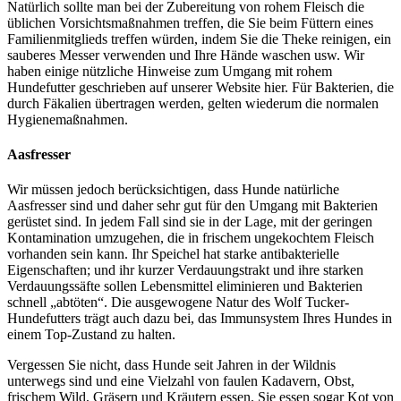
Natürlich sollte man bei der Zubereitung von rohem Fleisch die
üblichen Vorsichtsmaßnahmen treffen, die Sie beim Füttern eines
Familienmitglieds treffen würden, indem Sie die Theke reinigen, ein
sauberes Messer verwenden und Ihre Hände waschen usw. Wir
haben einige nützliche Hinweise zum Umgang mit rohem
Hundefutter geschrieben auf unserer Website hier. Für Bakterien, die
durch Fäkalien übertragen werden, gelten wiederum die normalen
Hygienemaßnahmen.
Aasfresser
Wir müssen jedoch berücksichtigen, dass Hunde natürliche
Aasfresser sind und daher sehr gut für den Umgang mit Bakterien
gerüstet sind. In jedem Fall sind sie in der Lage, mit der geringen
Kontamination umzugehen, die in frischem ungekochtem Fleisch
vorhanden sein kann. Ihr Speichel hat starke antibakterielle
Eigenschaften; und ihr kurzer Verdauungstrakt und ihre starken
Verdauungssäfte sollen Lebensmittel eliminieren und Bakterien
schnell „abtöten“. Die ausgewogene Natur des Wolf Tucker-
Hundefutters trägt auch dazu bei, das Immunsystem Ihres Hundes in
einem Top-Zustand zu halten.
Vergessen Sie nicht, dass Hunde seit Jahren in der Wildnis
unterwegs sind und eine Vielzahl von faulen Kadavern, Obst,
frischem Wild, Gräsern und Kräutern essen. Sie essen sogar Kot von