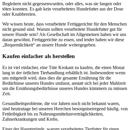
Begleitern nicht gegessenwurden, oder alles, was sie fangen oder
töten konnten. Es gab kein verarbeitetes Hundefutter aus der Dose
oder Knabbereien.
Wir wissen heute, dass verarbeitete Fertiggerichte für den Menschen
nicht gesund sind. Warum sollten verarbeitete Hundefutter gut für
unsere Hunde sein? Als Gesellschaft im Allgemeinen haben wir uns
daran gewöhnt, Fertiggerichte zu essen, und leider haben wir diese
„Bequemlichkeit“ an unsere Hunde weitergegeben.
Kaufen einfacher als herstellen
Es ist viel einfacher, eine Tüte Krokant zu kaufen, die einen Monat
lang in der örtlichen Tierhandlung erhältlich ist. Insbesondere wenn
uns mitgeteilt wird, dass dies die gesamte Ernährung für die
Bedürfnisse unseres Hundes umfasst, anstatt sich bei jeder Mahlzeit
um die Ernährungsbedürfnisse unseres Hundes kümmern zu müssen
Zeit.
Gesundheitsprobleme, die vor Jahren noch nicht bekannt waren,
sind heutzutage bei unseren Herrchen besorgniserregend häufig. von
Fettleibigkeit bis zu Nahrungsmittelunverträglichkeiten,
Zahnerkrankungen und Krebs.
Einer der Hauptgründe, warum verarbeitetes Tierfutter für einen