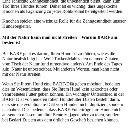
Eine schlechte Zahngesundheit, die unbehandelt bleibt, kann zum
Tod Ihres Hundes führen. Daher ist es wichtig, dass ungekochte
Knochen als Ergänzung zu jeder Rohkostdiät bereitgestellt werden.
Knochen spielen eine wichtige Rolle für die Zahngesundheit unserer
Hundebegleiter.
Mit der Natur kann man nicht streiten – Warum BARF am
besten ist
Bei BARF geht es darum, Ihren Hund so zu füttern, wie es die
Natur beabsichtigt hat. Wolf Tucker-Mahlzeiten nehmen Zutaten
vom Tisch der Natur (und nirgendwo anders). Am Ende des Tages
gilt: Natur ist unbestreitbar. Mit anderen Worten, man kann nicht
mit der Natur streiten.
Wenn Sie Ihrem Hund eine BARF-Diät geben möchten, bedeutet
dies im Wesentlichen, dass Sie Ihrem Hund kein gekochtes oder
verarbeitetes Futter geben können. Ein wichtiger Unterschied in der
BARF-Diät von anderen rohen Hundefutter-Diäten besteht darin,
dass sie die evolutionäre Diät von Hunden nicht dupliziert, sondern
nachahmt. Dies bedeutet, dass BARF-Futtertröge ihre Hunde nicht
aussenden müssen, um ihre Beute zu jagen oder zu töten, sondern
bei Bedarf Zutaten aus dem örtlichen Geschäft beziehen können.