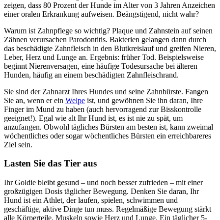
zeigen, dass 80 Prozent der Hunde im Alter von 3 Jahren Anzeichen
einer oralen Erkrankung aufweisen. Beängstigend, nicht wahr?
Warum ist Zahnpflege so wichtig? Plaque und Zahnstein auf seinen
Zähnen verursachen Parodontitis. Bakterien gelangen dann durch
das beschädigte Zahnfleisch in den Blutkreislauf und greifen Nieren,
Leber, Herz und Lunge an. Ergebnis: früher Tod. Beispielsweise
beginnt Nierenversagen, eine häufige Todesursache bei älteren
Hunden, häufig an einem beschädigten Zahnfleischrand.
Sie sind der Zahnarzt Ihres Hundes und seine Zahnbürste. Fangen
Sie an, wenn er ein
Welpe
ist, und gewöhnen Sie ihn daran, Ihre
Finger im Mund zu haben (auch hervorragend zur Bisskontrolle
geeignet!). Egal wie alt Ihr Hund ist, es ist nie zu spät, um
anzufangen. Obwohl tägliches Bürsten am besten ist, kann zweimal
wöchentliches oder sogar wöchentliches Bürsten ein erreichbareres
Ziel sein.
Lasten Sie das Tier aus
Ihr Goldie bleibt gesund – und noch besser zufrieden – mit einer
großzügigen Dosis täglicher Bewegung. Denken Sie daran, Ihr
Hund ist ein Athlet, der laufen, spielen, schwimmen und
geschäftige, aktive Dinge tun muss. Regelmäßige Bewegung stärkt
alle Körperteile, Muskeln sowie Herz und Lunge. Ein täglicher 5-