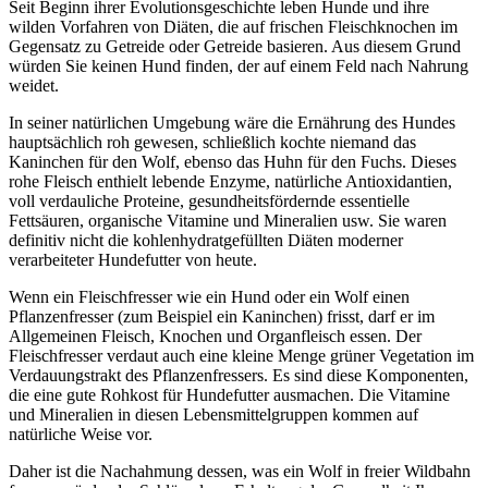
Seit Beginn ihrer Evolutionsgeschichte leben Hunde und ihre
wilden Vorfahren von Diäten, die auf frischen Fleischknochen im
Gegensatz zu Getreide oder Getreide basieren. Aus diesem Grund
würden Sie keinen Hund finden, der auf einem Feld nach Nahrung
weidet.
In seiner natürlichen Umgebung wäre die Ernährung des Hundes
hauptsächlich roh gewesen, schließlich kochte niemand das
Kaninchen für den Wolf, ebenso das Huhn für den Fuchs. Dieses
rohe Fleisch enthielt lebende Enzyme, natürliche Antioxidantien,
voll verdauliche Proteine, gesundheitsfördernde essentielle
Fettsäuren, organische Vitamine und Mineralien usw. Sie waren
definitiv nicht die kohlenhydratgefüllten Diäten moderner
verarbeiteter Hundefutter von heute.
Wenn ein Fleischfresser wie ein Hund oder ein Wolf einen
Pflanzenfresser (zum Beispiel ein Kaninchen) frisst, darf er im
Allgemeinen Fleisch, Knochen und Organfleisch essen. Der
Fleischfresser verdaut auch eine kleine Menge grüner Vegetation im
Verdauungstrakt des Pflanzenfressers. Es sind diese Komponenten,
die eine gute Rohkost für Hundefutter ausmachen. Die Vitamine
und Mineralien in diesen Lebensmittelgruppen kommen auf
natürliche Weise vor.
Daher ist die Nachahmung dessen, was ein Wolf in freier Wildbahn