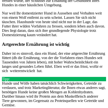
fressen würde, der Schlüssel zur Erhaltung der Gesundheit Ihres
Hundes in einer häuslichen Umgebung.
Nur weil Ihr domestizierter Hund in Aussehen und Verhalten weit
von einem Wolf entfernt zu sein scheint. Lassen Sie sich nicht
täuschen. Haushunde von heute sind nicht nur in der Lage, das
Futter ihrer wilden Vorfahren zu fressen, sondern leben auch davon.
Dies liegt daran, dass sich ihre grundlegende Physiologie trotz
Domestizierung kaum verändert hat.
Artgerechte Ernährung ist wichtig
Daher ist es sinnvoll, dass ein Hund, der eine artgerechte Ernährung
füttert (dh die Ernährung, von der die Vorfahren eines Hundes seit
Tausenden von Jahren leben), mit hoher Wahrscheinlichkeit ein
langes und gesundes Leben führt. Eben weil er das frisst, wofür er
sich weiterentwickelt hat.
Tipp:
Hunde und Wölfe haben tatsächlich Schwierigkeiten, Getreide zu
verdauen, und trotz Marketingliteratur, die Ihnen etwas anderes sagt,
benötigen Hunde keine großen Mengen an Kohlenhydraten.
Darüber hinaus wird ihr Protein aus dem Muskelfleisch anderer
Tiere gewonnen, im Gegensatz zu Proteinquellen wie Getreide und
Gemüse.