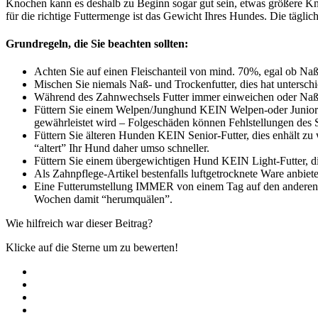
Knochen kann es deshalb zu Beginn sogar gut sein, etwas größere Kn
für die richtige Futtermenge ist das Gewicht Ihres Hundes. Die tägli
Grundregeln, die Sie beachten sollten:
Achten Sie auf einen Fleischanteil von mind. 70%, egal ob Naß
Mischen Sie niemals Naß- und Trockenfutter, dies hat untersc
Während des Zahnwechsels Futter immer einweichen oder Naßf
Füttern Sie einem Welpen/Junghund KEIN Welpen-oder Junior-Fu
gewährleistet wird – Folgeschäden können Fehlstellungen des Sk
Füttern Sie älteren Hunden KEIN Senior-Futter, dies enhält zu 
“altert” Ihr Hund daher umso schneller.
Füttern Sie einem übergewichtigen Hund KEIN Light-Futter, dies
Als Zahnpflege-Artikel bestenfalls luftgetrocknete Ware anbiet
Eine Futterumstellung IMMER von einem Tag auf den anderen m
Wochen damit “herumquälen”.
Wie hilfreich war dieser Beitrag?
Klicke auf die Sterne um zu bewerten!