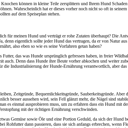
te Knochen können in kleine Teile zersplittern und Ihrem Hund Schad
nen. Wahrscheinlich hat er dieses vorher noch nicht so oft in seinem
llten auf dem Speiseplan stehen.
ährlich für meinen Hund und verträgt er rohe Zutaten überhaupt? Die Ant
a, denn eigentlich sollte jeder Hund das vertragen, da er von Natur aus ei
rnährt, also eben so wie es seine Vorfahren getan haben?
 Futter, das was Hunde ursprünglich gefressen haben, in freier Wildba
mit auch. Denn dass Hunde ihre Beute vorher abkochen und weiter zub
r die Industrialisierung der Hunde-Ernährung verantwortlich, aber das
 bleiben, Zeitgründe, Bequemlichkeitsgründe, Sauberkeitsgründe. Aber 
lich besser aussehen wird, sein Fell glänzt mehr, die Nägel sind stabi
 man es einmal ausprobieren muss, um zu erfahren dass ein Hund mit d
rstopfung mit der richtigen Ernährung verschwinden.
 etwas Gemüse sowie Öle und eine Portion Geduld, da sich der Hund be
ei Rohfutter dann passieren, dass sie sich anfangs erbrechen, wenn Fl