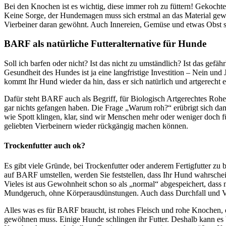
Bei den Knochen ist es wichtig, diese immer roh zu füttern! Gekoch
Keine Sorge, der Hundemagen muss sich erstmal an das Material gewöh
Vierbeiner daran gewöhnt. Auch Innereien, Gemüse und etwas Obst so
BARF als natürliche Futteralternative für Hunde
Soll ich barfen oder nicht? Ist das nicht zu umständlich? Ist das gef
Gesundheit des Hundes ist ja eine langfristige Investition – Nein und J
kommt Ihr Hund wieder da hin, dass er sich natürlich und artgerecht e
Dafür steht BARF auch als Begriff, für Biologisch Artgerechtes Rohes
gar nichts gefangen haben. Die Frage „Warum roh?“ erübrigt sich da
wie Spott klingen, klar, sind wir Menschen mehr oder weniger doch fü
geliebten Vierbeinern wieder rückgängig machen können.
Trockenfutter auch ok?
Es gibt viele Gründe, bei Trockenfutter oder anderem Fertigfutter zu
auf BARF umstellen, werden Sie feststellen, dass Ihr Hund wahrschein
Vieles ist aus Gewohnheit schon so als „normal“ abgespeichert, dass
Mundgeruch, ohne Körperausdünstungen. Auch dass Durchfall und Ve
Alles was es für BARF braucht, ist rohes Fleisch und rohe Knochen,
gewöhnen muss. Einige Hunde schlingen ihr Futter. Deshalb kann es b