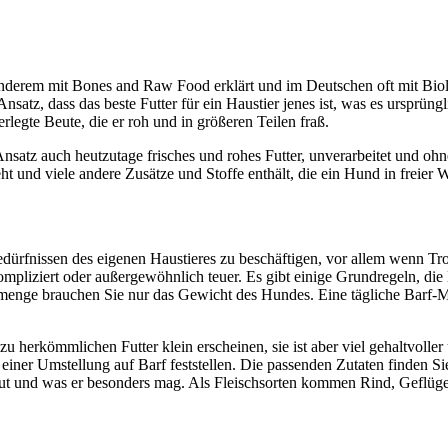
nderem mit Bones and Raw Food erklärt und im Deutschen oft mit Biol
Ansatz, dass das beste Futter für ein Haustier jenes ist, was es ursprüng
rlegte Beute, die er roh und in größeren Teilen fraß.
atz auch heutzutage frisches und rohes Futter, unverarbeitet und ohne
ht und viele andere Zusätze und Stoffe enthält, die ein Hund in freier
edürfnissen des eigenen Haustieres zu beschäftigen, vor allem wenn T
ompliziert oder außergewöhnlich teuer. Es gibt einige Grundregeln, die
menge brauchen Sie nur das Gewicht des Hundes. Eine tägliche Barf-Mahl
 herkömmlichen Futter klein erscheinen, sie ist aber viel gehaltvolle
einer Umstellung auf Barf feststellen. Die passenden Zutaten finden Si
tut und was er besonders mag. Als Fleischsorten kommen Rind, Geflüge