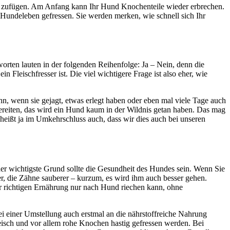
en zufügen. Am Anfang kann Ihr Hund Knochenteile wieder erbrechen.
 Hundeleben gefressen. Sie werden merken, wie schnell sich Ihr
worten lauten in der folgenden Reihenfolge: Ja – Nein, denn die
n Fleischfresser ist. Die viel wichtigere Frage ist also eher, wie
hn, wenn sie gejagt, etwas erlegt haben oder eben mal viele Tage auch
ereiten, das wird ein Hund kaum in der Wildnis getan haben. Das mag
 heißt ja im Umkehrschluss auch, dass wir dies auch bei unseren
der wichtigste Grund sollte die Gesundheit des Hundes sein. Wenn Sie
ler, die Zähne sauberer – kurzum, es wird ihm auch besser gehen.
er richtigen Ernährung nur nach Hund riechen kann, ohne
i einer Umstellung auch erstmal an die nährstoffreiche Nahrung
eisch und vor allem rohe Knochen hastig gefressen werden. Bei