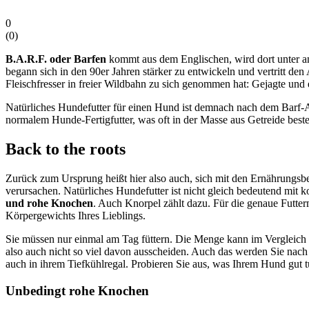
0
(
0
)
B.A.R.F. oder Barfen
kommt aus dem Englischen, wird dort unter a
begann sich in den 90er Jahren stärker zu entwickeln und vertritt den 
Fleischfresser in freier Wildbahn zu sich genommen hat: Gejagte und e
Natürliches Hundefutter für einen Hund ist demnach nach dem Barf-Ans
normalem Hunde-Fertigfutter, was oft in der Masse aus Getreide beste
Back to the roots
Zurück zum Ursprung heißt hier also auch, sich mit den Ernährungsb
verursachen. Natürliches Hundefutter ist nicht gleich bedeutend mit k
und rohe Knochen
. Auch Knorpel zählt dazu. Für die genaue Futter
Körpergewichts Ihres Lieblings.
Sie müssen nur einmal am Tag füttern. Die Menge kann im Vergleich zu
also auch nicht so viel davon ausscheiden. Auch das werden Sie nach 
auch in ihrem Tiefkühlregal. Probieren Sie aus, was Ihrem Hund gut 
Unbedingt rohe Knochen