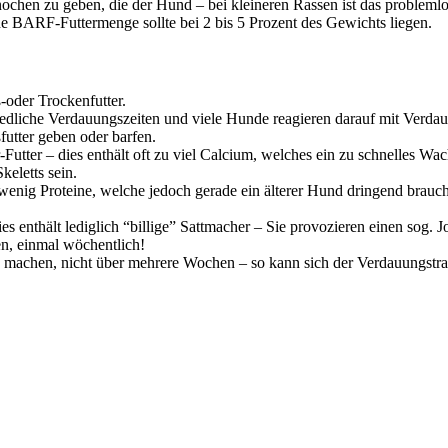
ochen zu geben, die der Hund – bei kleineren Rassen ist das probleml
che BARF-Futtermenge sollte bei 2 bis 5 Prozent des Gewichts liegen.
-oder Trockenfutter.
hiedliche Verdauungszeiten und viele Hunde reagieren darauf mit Verd
utter geben oder barfen.
tter – dies enthält oft zu viel Calcium, welches ein zu schnelles Wa
eletts sein.
wenig Proteine, welche jedoch gerade ein älterer Hund dringend brauch
 enthält lediglich “billige” Sattmacher – Sie provozieren einen sog. J
en, einmal wöchentlich!
achen, nicht über mehrere Wochen – so kann sich der Verdauungstrak