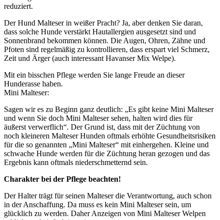
reduziert.
Der Hund Malteser in weißer Pracht? Ja, aber denken Sie daran,
dass solche Hunde verstärkt Hautallergien ausgesetzt sind und
Sonnenbrand bekommen können. Die Augen, Ohren, Zähne und
Pfoten sind regelmäßig zu kontrollieren, dass erspart viel Schmerz,
Zeit und Ärger (auch interessant Havanser Mix Welpe).
Mit ein bisschen Pflege werden Sie lange Freude an dieser
Hunderasse haben.
Mini Malteser:
Sagen wir es zu Beginn ganz deutlich: „Es gibt keine Mini Malteser
und wenn Sie doch Mini Malteser sehen, halten wird dies für
äußerst verwerflich“. Der Grund ist, dass mit der Züchtung von
noch kleineren Malteser Hunden oftmals erhöhte Gesundheitsrisiken
für die so genannten „Mini Malteser“ mit einhergehen. Kleine und
schwache Hunde werden für die Züchtung heran gezogen und das
Ergebnis kann oftmals niederschmetternd sein.
Charakter bei der Pflege beachten!
Der Halter trägt für seinen Malteser die Verantwortung, auch schon
in der Anschaffung. Da muss es kein Mini Malteser sein, um
glücklich zu werden. Daher Anzeigen von Mini Malteser Welpen