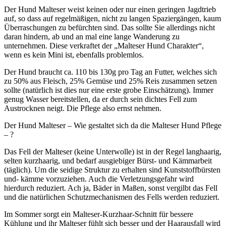
Der Hund Malteser weist keinen oder nur einen geringen Jagdtrieb
auf, so dass auf regelmäßigen, nicht zu langen Spaziergängen, kaum
Überraschungen zu befürchten sind. Das sollte Sie allerdings nicht
daran hindern, ab und an mal eine lange Wanderung zu
unternehmen. Diese verkraftet der „Malteser Hund Charakter“,
wenn es kein Mini ist, ebenfalls problemlos.
Der Hund braucht ca. 110 bis 130g pro Tag an Futter, welches sich
zu 50% aus Fleisch, 25% Gemüse und 25% Reis zusammen setzen
sollte (natürlich ist dies nur eine erste grobe Einschätzung). Immer
genug Wasser bereitstellen, da er durch sein dichtes Fell zum
Austrocknen neigt. Die Pflege also ernst nehmen.
Der Hund Malteser – Wie gestaltet sich da die Malteser Hund Pflege
– ?
Das Fell der Malteser (keine Unterwolle) ist in der Regel langhaarig,
selten kurzhaarig, und bedarf ausgiebiger Bürst- und Kämmarbeit
(täglich). Um die seidige Struktur zu erhalten sind Kunststoffbürsten
und- kämme vorzuziehen. Auch die Verletzungsgefahr wird
hierdurch reduziert. Ach ja, Bäder in Maßen, sonst vergilbt das Fell
und die natürlichen Schutzmechanismen des Fells werden reduziert.
Im Sommer sorgt ein Malteser-Kurzhaar-Schnitt für bessere
Kühlung und ihr Malteser fühlt sich besser und der Haarausfall wird