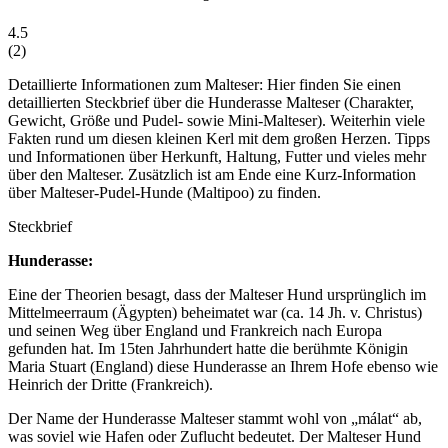
4.5
(
2
)
Detaillierte Informationen zum Malteser: Hier finden Sie einen
detaillierten Steckbrief über die Hunderasse Malteser (Charakter,
Gewicht, Größe und Pudel- sowie Mini-Malteser). Weiterhin viele
Fakten rund um diesen kleinen Kerl mit dem großen Herzen. Tipps
und Informationen über Herkunft, Haltung, Futter und vieles mehr
über den Malteser. Zusätzlich ist am Ende eine Kurz-Information
über Malteser-Pudel-Hunde (Maltipoo) zu finden.
Steckbrief
Hunderasse:
Eine der Theorien besagt, dass der Malteser Hund ursprünglich im
Mittelmeerraum (Ägypten) beheimatet war (ca. 14 Jh. v. Christus)
und seinen Weg über England und Frankreich nach Europa
gefunden hat. Im 15ten Jahrhundert hatte die berühmte Königin
Maria Stuart (England) diese Hunderasse an Ihrem Hofe ebenso wie
Heinrich der Dritte (Frankreich).
Der Name der Hunderasse Malteser stammt wohl von „málat“ ab,
was soviel wie Hafen oder Zuflucht bedeutet. Der Malteser Hund