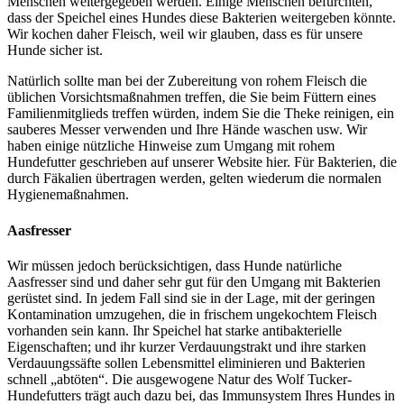
Menschen weitergegeben werden. Einige Menschen befürchten,
dass der Speichel eines Hundes diese Bakterien weitergeben könnte.
Wir kochen daher Fleisch, weil wir glauben, dass es für unsere
Hunde sicher ist.
Natürlich sollte man bei der Zubereitung von rohem Fleisch die
üblichen Vorsichtsmaßnahmen treffen, die Sie beim Füttern eines
Familienmitglieds treffen würden, indem Sie die Theke reinigen, ein
sauberes Messer verwenden und Ihre Hände waschen usw. Wir
haben einige nützliche Hinweise zum Umgang mit rohem
Hundefutter geschrieben auf unserer Website hier. Für Bakterien, die
durch Fäkalien übertragen werden, gelten wiederum die normalen
Hygienemaßnahmen.
Aasfresser
Wir müssen jedoch berücksichtigen, dass Hunde natürliche
Aasfresser sind und daher sehr gut für den Umgang mit Bakterien
gerüstet sind. In jedem Fall sind sie in der Lage, mit der geringen
Kontamination umzugehen, die in frischem ungekochtem Fleisch
vorhanden sein kann. Ihr Speichel hat starke antibakterielle
Eigenschaften; und ihr kurzer Verdauungstrakt und ihre starken
Verdauungssäfte sollen Lebensmittel eliminieren und Bakterien
schnell „abtöten“. Die ausgewogene Natur des Wolf Tucker-
Hundefutters trägt auch dazu bei, das Immunsystem Ihres Hundes in