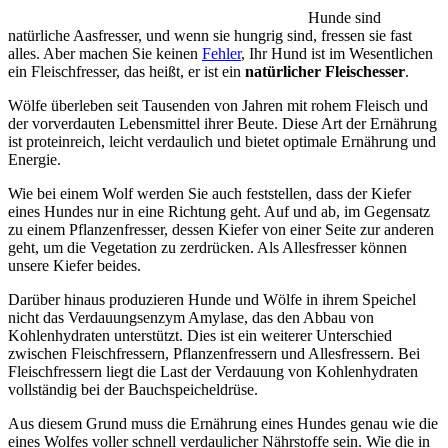
Hunde sind
natürliche Aasfresser, und wenn sie hungrig sind, fressen sie fast
alles. Aber machen Sie keinen
Fehler
, Ihr Hund ist im Wesentlichen
ein Fleischfresser, das heißt, er ist ein
natürlicher Fleischesser
.
Wölfe überleben seit Tausenden von Jahren mit rohem Fleisch und
der vorverdauten Lebensmittel ihrer Beute. Diese Art der Ernährung
ist proteinreich, leicht verdaulich und bietet optimale Ernährung und
Energie.
Wie bei einem Wolf werden Sie auch feststellen, dass der Kiefer
eines Hundes nur in eine Richtung geht. Auf und ab, im Gegensatz
zu einem Pflanzenfresser, dessen Kiefer von einer Seite zur anderen
geht, um die Vegetation zu zerdrücken. Als Allesfresser können
unsere Kiefer beides.
Darüber hinaus produzieren Hunde und Wölfe in ihrem Speichel
nicht das Verdauungsenzym Amylase, das den Abbau von
Kohlenhydraten unterstützt. Dies ist ein weiterer Unterschied
zwischen Fleischfressern, Pflanzenfressern und Allesfressern. Bei
Fleischfressern liegt die Last der Verdauung von Kohlenhydraten
vollständig bei der Bauchspeicheldrüse.
Aus diesem Grund muss die Ernährung eines Hundes genau wie die
eines Wolfes voller schnell verdaulicher Nährstoffe sein. Wie die in