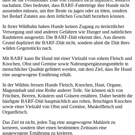
nachahmt. Dies bedeutet, dass BARF-Futtertröge ihre Hunde nicht
aussenden müssen, um ihre Beute zu jagen oder zu töten, sondern
bei Bedarf Zutaten aus dem örtlichen Geschäft beziehen können.
In freier Wildbahn haben Hunde keinen Zugang zu tierärztlicher
Versorgung und sind anderen Gefahren wie Hunger und natürlichen
Raubtieren ausgesetzt. Die BARF-Diät erkennt dies. Aus diesem
Grund dupliziert die BARF-Diät nicht, sondern ahmt die Diät ihres
wilden Gegenstücks nach.
Mit BARF kann Ihr Hund mit einer Vielzahl von rohem Fleisch und
Knochen, Obst und Gemüse sowie Nahrungsergänzungsmitteln in
menschlicher Qualität gefüttert werden, mit dem Ziel, dass Ihr Hund
eine ausgewogene Ernährung erhält.
In der Wildnis fressen Hunde Fleisch, Knochen, Haut, Organe,
Mageninhalt und eine Reihe anderer Teile. Sie können sich von
Früchten, Beeren, Kräutern und Gräsern ernähren. Daher besteht die
häufigste BARF-Diät hauptsächlich aus rohen, fleischigen Knochen
sowie einer Vielzahl von Obst und Gemüse, Muskelfleisch und
Organfleisch.
Das Ziel ist nicht, jeden Tag eine ausgewogene Mahlzeit zu
kreieren, sondern über einen bestimmten Zeitraum eine
ausgewogene Ernährung zu kreieren.