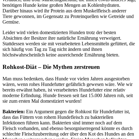
benötigen Hunde keine großen Mengen an Kohlenhydraten.
Darüber hinaus wird ihr Protein aus dem Muskelfleisch anderer
Tiere gewonnen, im Gegensatz zu Proteinquellen wie Getreide und
Gemüse.
Leider wird vielen domestizierten Hunden trotz der besten
Absichten der Besitzer ihre natürliche Ernährung verweigert.
Stattdessen werden sie mit verarbeiteten Lebensmitteln gefüttert, die
sich häufig von Tag zu Tag nicht ändern und ihnen
höchstwahrscheinlich keine ausreichende Ernährung bieten.
Rohkost-Diät – Die Mythen zerstreuen
Man muss bedenken, dass Hunde vor vielen Jahren ausgestorben
wären, wenn rohes Hundefutter gefährlich gewesen wäre. Wie wir
bereits erwähnt haben, ist verarbeitetes Hundefutter eine relativ
moderne Erfindung. Hunde fressen seit fast 15.000 Jahren roh, seit
sie zum ersten Mal domestiziert wurden!
Bakterien:
Ein Argument gegen die Rohkost für Hundefutter ist,
dass das Füttern von rohem Hundefleisch zu bakteriellen
Infektionen führen kann. Bakterien sind immer noch auf dem
Fleisch vorhanden, und ebenso besorgniserregend könnte es durch
schlechte Fleischzubereitung oder über den Kot des Hundes an den