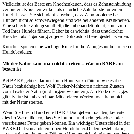
Vielleicht ist das Beste am Knochenkauen, dass es Zahnsteinbildung
verhindert; Knochen wirken als natürliche Zahnbürste für einen
Hund. Lassen Sie sich nicht täuschen, dass Zahnprobleme bei
Hunden nicht so schwerwiegend sind wie bei anderen Krankheiten.
Eine schlechte Zahngesundheit, die unbehandelt bleibt, kann zum
Tod Ihres Hundes führen. Daher ist es wichtig, dass ungekochte
Knochen als Ergänzung zu jeder Rohkostdiät bereitgestellt werden.
Knochen spielen eine wichtige Rolle für die Zahngesundheit unserer
Hundebegleiter.
Mit der Natur kann man nicht streiten – Warum BARF am
besten ist
Bei BARF geht es darum, Ihren Hund so zu füttern, wie es die
Natur beabsichtigt hat. Wolf Tucker-Mahlzeiten nehmen Zutaten
vom Tisch der Natur (und nirgendwo anders). Am Ende des Tages
gilt: Natur ist unbestreitbar. Mit anderen Worten, man kann nicht
mit der Natur streiten.
Wenn Sie Ihrem Hund eine BARF-Diät geben möchten, bedeutet
dies im Wesentlichen, dass Sie Ihrem Hund kein gekochtes oder
verarbeitetes Futter geben können. Ein wichtiger Unterschied in der
BARF-Diät von anderen rohen Hundefutter-Diäten besteht darin,
dass sie die evolutionäre Diät von Hunden nicht dupliziert, sondern