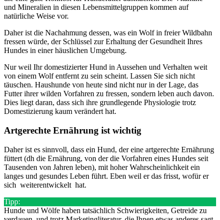
und Mineralien in diesen Lebensmittelgruppen kommen auf
natürliche Weise vor.
Daher ist die Nachahmung dessen, was ein Wolf in freier Wildbahn
fressen würde, der Schlüssel zur Erhaltung der Gesundheit Ihres
Hundes in einer häuslichen Umgebung.
Nur weil Ihr domestizierter Hund in Aussehen und Verhalten weit
von einem Wolf entfernt zu sein scheint. Lassen Sie sich nicht
täuschen. Haushunde von heute sind nicht nur in der Lage, das
Futter ihrer wilden Vorfahren zu fressen, sondern leben auch davon.
Dies liegt daran, dass sich ihre grundlegende Physiologie trotz
Domestizierung kaum verändert hat.
Artgerechte Ernährung ist wichtig
Daher ist es sinnvoll, dass ein Hund, der eine artgerechte Ernährung
füttert (dh die Ernährung, von der die Vorfahren eines Hundes seit
Tausenden von Jahren leben), mit hoher Wahrscheinlichkeit ein
langes und gesundes Leben führt. Eben weil er das frisst, wofür er
sich weiterentwickelt hat.
Tipp:
Hunde und Wölfe haben tatsächlich Schwierigkeiten, Getreide zu
verdauen, und trotz Marketingliteratur, die Ihnen etwas anderes sagt,