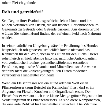
rohem Fleisch gefunden.
Roh und getreidefrei!
Seit Beginn ihrer Evolutionsgeschichte leben Hunde und ihre
wilden Vorfahren von Diäten, die auf frischen Fleischknochen im
Gegensatz zu Getreide oder Getreide basieren. Aus diesem Grund
würden Sie keinen Hund finden, der auf einem Feld nach Nahrung
weidet.
In seiner natürlichen Umgebung wäre die Ernährung des Hundes
hauptsächlich roh gewesen, schließlich kochte niemand das
Kaninchen für den Wolf, ebenso das Huhn für den Fuchs. Dieses
rohe Fleisch enthielt lebende Enzyme, natürliche Antioxidantien,
voll verdauliche Proteine, gesundheitsfördernde essentielle
Fettsäuren, organische Vitamine und Mineralien usw. Sie waren
definitiv nicht die kohlenhydratgefüllten Diäten moderner
verarbeiteter Hundefutter von heute.
Wenn ein Fleischfresser wie ein Hund oder ein Wolf einen
Pflanzenfresser (zum Beispiel ein Kaninchen) frisst, darf er im
Allgemeinen Fleisch, Knochen und Organfleisch essen. Der
Fleischfresser verdaut auch eine kleine Menge grüner Vegetation im
Verdauungstrakt des Pflanzenfressers. Es sind diese Komponenten,
die eine gute Rohkost für Hundefutter ausmachen. Die Vitamine