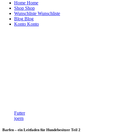
Home
Home
Shop
Shop
Wunschliste
Wunschliste
Blog
Blog
Konto
Konto
Futter
joern
Barfen – ein Leitfaden für Hundebesitzer Teil 2