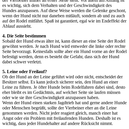
der Vierbeiner immer an erster Stelle steht. Vor allem am Anfang ist
es wichtig, sich dem Verhalten und der Geschwindigkeit des
Hundes anzupassen. Auf diese Weise werden die Gelenke geschont,
wenn der Hund nicht nur daneben mitläuft, sondern ab und zu auch
auf der Rodel mitfährt. Spaß ist garantiert, egal wie im Endeffekt der
Ablauf aussieht.
4. Die Seite bestimmen
Sobald der Hund etwas älter ist, kann dieser an eine Seite der Rodel
gewöhnt werden. Je nach Hund wird entweder die linke oder rechte
Seite bevorzugt. Keinesfalls sollte aber ein Hund vorne an der Rodel
befestigt werden, denn es besteht die Gefahr, dass sich der Hund
dabei schwer verletzt.
5. Leine oder Freilauf?
Ob der Hund an der Leine geführt wird oder nicht, entscheidet der
Besitzer selbst. Es kann jedoch sicherer sein, den Hund an einer
Leine zu führen. Je öfter Hunde beim Rodelfahren dabei sind, desto
eher bleibt es im Gedächtnis, auf welcher Seite sie laufen müssen
oder wie sie ihre Geschwindigkeit anzupassen haben.
Wenn der Hund einen starken Jagdtrieb hat und gerne andere Hunde
oder Menschen begrüßt, sollte der Vierbeiner eher an die Leine
genommen werden. Nicht jeder reagiert gleich, manch einer hat
Angst oder ein Problem mit freilaufenden Hunden. Deshalb ist es
wichtig, dass jeder Hundehalter auf andere Rücksicht nimmt.