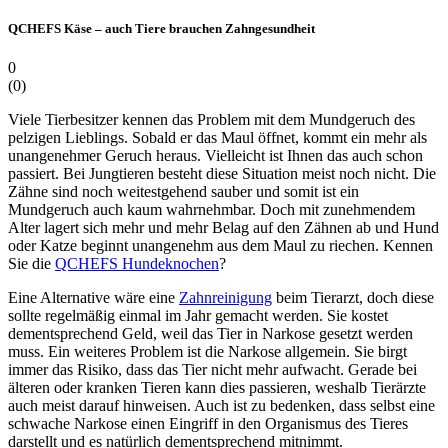
QCHEFS Käse – auch Tiere brauchen Zahngesundheit
0
(
0
)
Viele Tierbesitzer kennen das Problem mit dem Mundgeruch des
pelzigen Lieblings. Sobald er das Maul öffnet, kommt ein mehr als
unangenehmer Geruch heraus. Vielleicht ist Ihnen das auch schon
passiert. Bei Jungtieren besteht diese Situation meist noch nicht. Die
Zähne sind noch weitestgehend sauber und somit ist ein
Mundgeruch auch kaum wahrnehmbar. Doch mit zunehmendem
Alter lagert sich mehr und mehr Belag auf den Zähnen ab und Hund
oder Katze beginnt unangenehm aus dem Maul zu riechen. Kennen
Sie die
QCHEFS Hundeknochen
?
Eine Alternative wäre eine
Zahnreinigung
beim Tierarzt, doch diese
sollte regelmäßig einmal im Jahr gemacht werden. Sie kostet
dementsprechend Geld, weil das Tier in Narkose gesetzt werden
muss. Ein weiteres Problem ist die Narkose allgemein. Sie birgt
immer das Risiko, dass das Tier nicht mehr aufwacht. Gerade bei
älteren oder kranken Tieren kann dies passieren, weshalb Tierärzte
auch meist darauf hinweisen. Auch ist zu bedenken, dass selbst eine
schwache Narkose einen Eingriff in den Organismus des Tieres
darstellt und es natürlich dementsprechend mitnimmt.