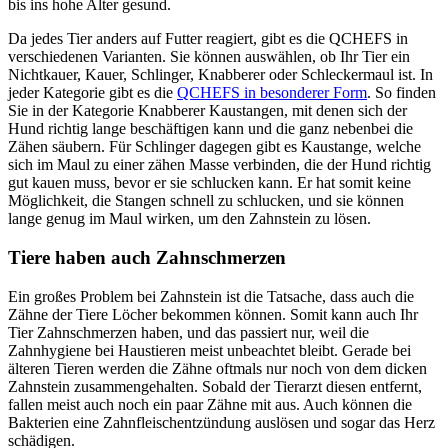
bis ins hohe Alter gesund.
Da jedes Tier anders auf Futter reagiert, gibt es die QCHEFS in
verschiedenen Varianten. Sie können auswählen, ob Ihr Tier ein
Nichtkauer, Kauer, Schlinger, Knabberer oder Schleckermaul ist. In
jeder Kategorie gibt es die
QCHEFS in besonderer Form
. So finden
Sie in der Kategorie Knabberer Kaustangen, mit denen sich der
Hund richtig lange beschäftigen kann und die ganz nebenbei die
Zähen säubern. Für Schlinger dagegen gibt es Kaustange, welche
sich im Maul zu einer zähen Masse verbinden, die der Hund richtig
gut kauen muss, bevor er sie schlucken kann. Er hat somit keine
Möglichkeit, die Stangen schnell zu schlucken, und sie können
lange genug im Maul wirken, um den Zahnstein zu lösen.
Tiere haben auch Zahnschmerzen
Ein großes Problem bei Zahnstein ist die Tatsache, dass auch die
Zähne der Tiere Löcher bekommen können. Somit kann auch Ihr
Tier Zahnschmerzen haben, und das passiert nur, weil die
Zahnhygiene bei Haustieren meist unbeachtet bleibt. Gerade bei
älteren Tieren werden die Zähne oftmals nur noch von dem dicken
Zahnstein zusammengehalten. Sobald der Tierarzt diesen entfernt,
fallen meist auch noch ein paar Zähne mit aus. Auch können die
Bakterien eine Zahnfleischentzündung auslösen und sogar das Herz
schädigen.