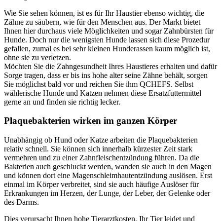
Wie Sie sehen können, ist es für Ihr Haustier ebenso wichtig, die
Zähne zu säubern, wie für den Menschen aus. Der Markt bietet
Ihnen hier durchaus viele Möglichkeiten und sogar Zahnbürsten für
Hunde. Doch nur die wenigsten Hunde lassen sich diese Prozedur
gefallen, zumal es bei sehr kleinen Hunderassen kaum möglich ist,
ohne sie zu verletzen.
Möchten Sie die Zahngesundheit Ihres Haustieres erhalten und dafür
Sorge tragen, dass er bis ins hohe alter seine Zähne behält, sorgen
Sie möglichst bald vor und reichen Sie ihm QCHEFS. Selbst
wählerische Hunde und Katzen nehmen diese Ersatzfuttermittel
gerne an und finden sie richtig lecker.
Plaquebakterien wirken im ganzen Körper
Unabhängig ob Hund oder Katze arbeiten die Plaquebakterien
relativ schnell. Sie können sich innerhalb kürzester Zeit stark
vermehren und zu einer Zahnfleischentzündung führen. Da die
Bakterien auch geschluckt werden, wanden sie auch in den Magen
und können dort eine Magenschleimhautentzündung auslösen. Erst
einmal im Körper verbreitet, sind sie auch häufige Auslöser für
Erkrankungen im Herzen, der Lunge, der Leber, der Gelenke oder
des Darms.
Dies verursacht Ihnen hohe Tierarztkosten, Ihr Tier leidet und